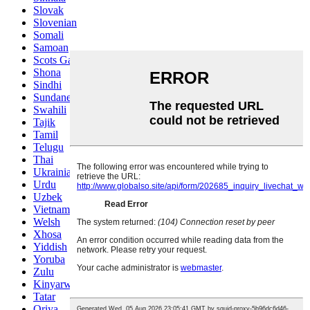
Slovak
Slovenian
Somali
Samoan
Scots Gaelic
Shona
Sindhi
Sundanese
Swahili
Tajik
Tamil
Telugu
Thai
Ukrainian
Urdu
Uzbek
Vietnamese
Welsh
Xhosa
Yiddish
Yoruba
Zulu
Kinyarwanda
Tatar
Oriya