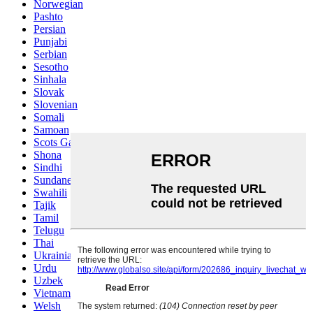
Norwegian
Pashto
Persian
Punjabi
Serbian
Sesotho
Sinhala
Slovak
Slovenian
Somali
Samoan
Scots Gaelic
Shona
Sindhi
Sundanese
Swahili
Tajik
Tamil
Telugu
Thai
Ukrainian
Urdu
Uzbek
Vietnamese
Welsh