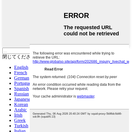
Enterして検索するか、ESCで
閉じてください
English
French
German
Portuguese
Spanish
Russian
Japanese
Korean
Arabic
Irish
Greek
Turkish
Italian